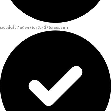
ระบบสั่งซื้อ / สต็อก / ใบแจ้งหนี้ / ใบเสนอราคา