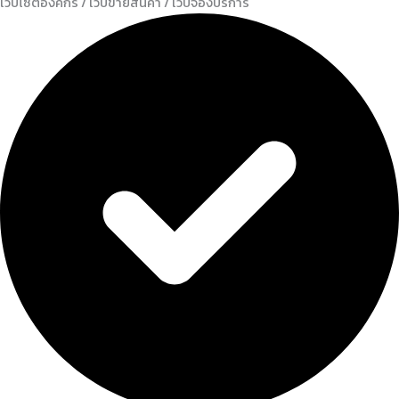
เว็บไซต์องค์กร / เว็บขายสินค้า / เว็บจองบริการ